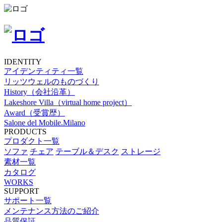
IDENTITY
アイデンティティ一覧
リッツウェルのものづくり
History（会社沿革）
Lakeshore Villa（virtual home project）
Award（受賞歴）
Salone del Mobile.Milano
PRODUCTS
プロダクト一覧
ソファ
チェア
テーブル＆デスク
ストレージ
素材一覧
カタログ
WORKS
SUPPORT
サポート一覧
メンテナンス方法のご紹介
品質保証